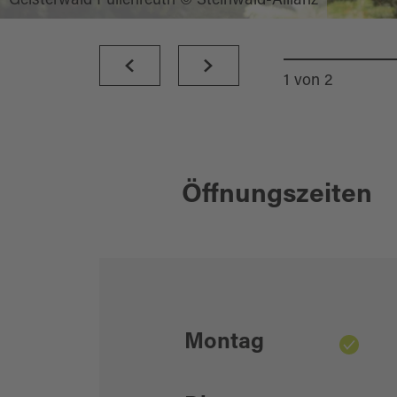
Geisterwald Pullenreuth © Steinwald-Allianz
1
von
2
Öffnungszeiten
Montag