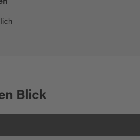
en
lich
en Blick