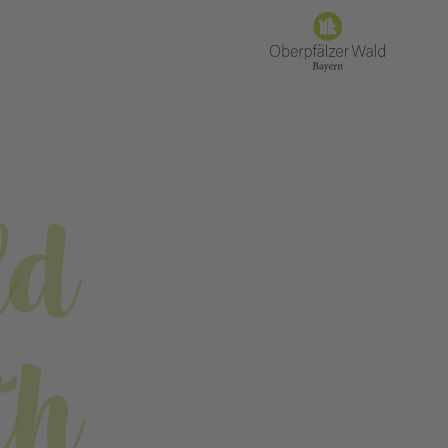
ld
th