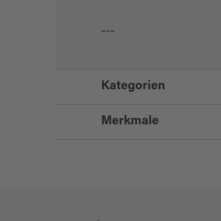
---
Kategorien
Merkmale
Themenwege
Naturinformation
Eignung
für Familien