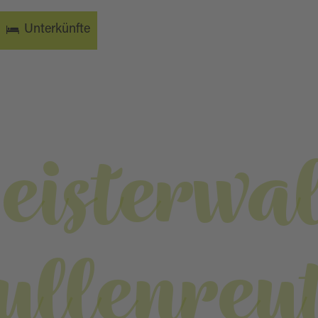
Unterkünfte
eisterwa
ullenreu