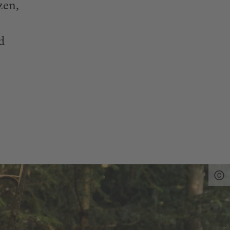
zen,
d