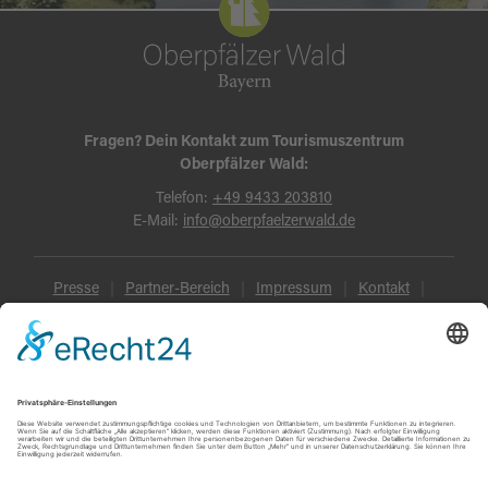
Fragen? Dein Kontakt zum Tourismuszentrum
Oberpfälzer Wald:
Telefon:
+49 9433 203810
E-Mail:
info@oberpfaelzerwald.de
Presse
Partner-Bereich
Impressum
Kontakt
Datenschutz
AGB und Reisebedingungen
Widerruf
Barrierefreiheit