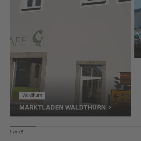
Waldthurn
MARKTLADEN WALDTHURN
1
von
5