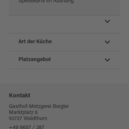
Speisekarte im Aushang
Gasthof
Art der Küche
Gaststätte
deutsch
Platzangebot
regionale Küche
Sitzplätze Innenbereich:
70
Kontakt
Sitzplätze Außenbereich:
0
Gasthof-Metzgerei Bergler
Marktplatz 6
92727 Waldthurn
+49 9657 / 287