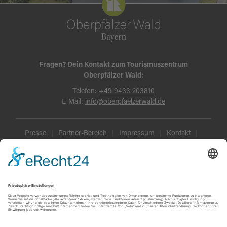
Fragen? Dein Kontakt zum Tourismuszentrum
Oberpfälzer Wald:
Telefon:
+49 9433 203810
E-Mail:
info@oberpfaelzerwald.de
Presse
Partner-Bereich
Impressum
Kontakt
Datenschutz
AGB und Reisebedingungen
Widerruf
Barrierefreiheit