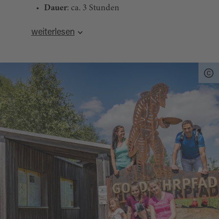
Dauer
: ca. 3 Stunden
Gebühr
: 6 EURO
weiterlesen
Termine: 25.05.| 10.08.
Start:
direkt am Infopoint am historischen
GOLDLEHRPFAD
, Ortsteil Unterlangau,
92526 Oberviechtach (an der SAD 44 von
Plechhammer nach Mitterlangau)
Quelle:
destination.one
, zuletzt geändert am 27.02.2026