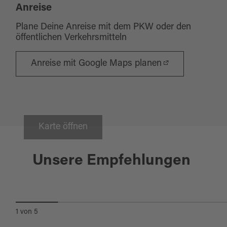
Anreise
Plane Deine Anreise mit dem PKW oder den
öffentlichen Verkehrsmitteln
Anreise mit Google Maps planen
Karte öffnen
Oberviechtach
08.08.2026 - 13.09.2026
GOLD MITTEN IN BAYERN -
Unsere Empfehlungen
GEFÜHRTE WANDERUNG MIT
GOLDWASCHEN
1
von
5