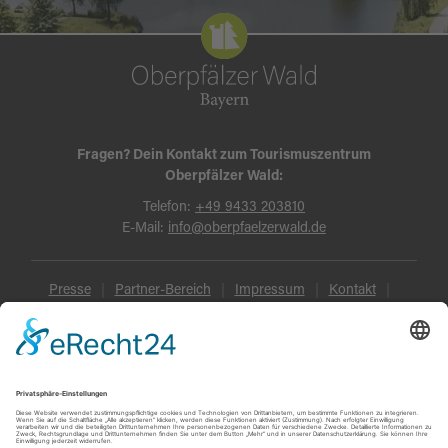
Fragen? Dein Kontakt zum Tourismuszentrum
Oberpfälzer Wald:
Telefon:
+49 9433 203810
E-Mail:
info@oberpfaelzerwald.de
Presse
Partner-Bereich
Impressum
Kontakt
Datenschutz
AGB und Reisebedingungen
Widerruf
Barrierefreiheit