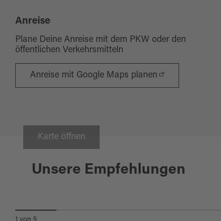
Anreise
Plane Deine Anreise mit dem PKW oder den
öffentlichen Verkehrsmitteln
Anreise mit Google Maps planen
Karte öffnen
Thanstein
Unsere Empfehlungen
WALLFAHRTSKAPELLE
SCHÖNBUCHEN
1
von
5