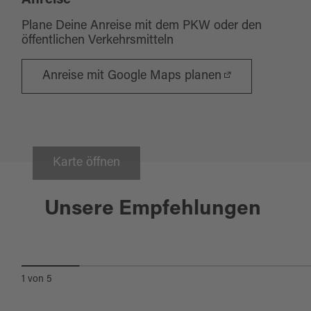
Anreise
Plane Deine Anreise mit dem PKW oder den
öffentlichen Verkehrsmitteln
Anreise mit Google Maps planen
Karte öffnen
Weiden i.d. OPf
Unsere Empfehlungen
WEIDEN, WALD UND WASSER
1
von
5