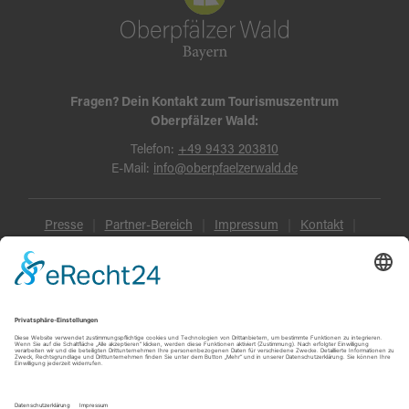
Fragen? Dein Kontakt zum Tourismuszentrum
Oberpfälzer Wald:
Telefon:
+49 9433 203810
E-Mail:
info@oberpfaelzerwald.de
Presse
Partner-Bereich
Impressum
Kontakt
Datenschutz
AGB und Reisebedingungen
Widerruf
Barrierefreiheit