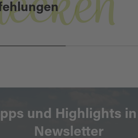
decken
fehlungen
NATURDENKMAL
DRUIDENSTEIN
ipps und Highlights i
Newsletter