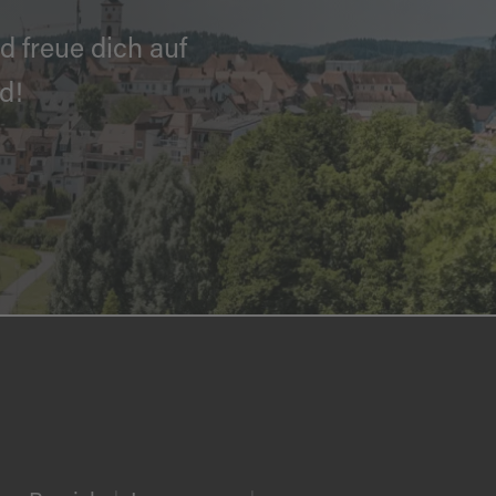
d freue dich auf
d!