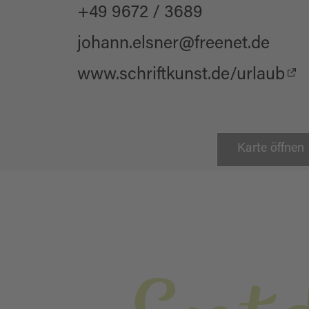
+49 9672 / 3689
johann.elsner@freenet.de
www.schriftkunst.de/urlaub
Karte öffnen
Neunburg vorm Wald