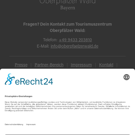
Fragen? Dein Kontakt zum Tourismuszentrum
Oberpfälzer Wald:
Telefon:
+49 9433 203810
E-Mail:
info@oberpfaelzerwald.de
Presse
Partner-Bereich
Impressum
Kontakt
Datenschutz
AGB und Reisebedingungen
Widerruf
Barrierefreiheit