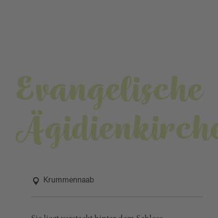
Evangelische
Ägidienkirch
Krummennaab