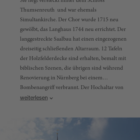
Sie liegt versteckt hinter dem Schloss
Thumsenreuth und war ehemals
Simultankirche. Der Chor wurde 1715 neu
gewölbt, das Langhaus 1744 neu errichtet. Der
langgestreckte Saalbau hat einen eingezogenen
dreiseitig schließenden Altarraum. 12 Tafeln
der Holzfelderdecke sind erhalten, bemalt mit
biblischen Szenen, die übrigen sind während
Renovierung in Nürnberg bei einem
Bombenangriff verbrannt. Der Hochaltar von
Quelle:
destination.one
, zuletzt geändert am 23.10.2025
1725 ist mit dem Allianzwappen derer von
weiterlesen
Lindenfels geschmückt. Das Altarrelief zeigt die
Auferstehung Christi.
Die Kanzel ist von 1718 und die Holzempore