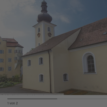
von 1690 zeigt den Triumphzug Davids mit der
Bundeslade. Der Epithaph an der Nordwand
zeigt den tödlichen Jagdunfall der Martha von
Nothafft von 1589. Der Marmorepitaph an der
Südwand erinnert an den 1686 verstorbenen
Pastor Thomas Laubmann.
Die Ägidienkirche liegt an der Route 10 des
Simultankirchen-Radweges
.
weitere Informationen unter
https://krummennaab.de/
Ägidienkirche und Schloss Thumsenreuth
1
von
2