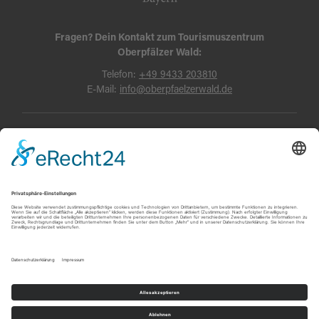
Fragen? Dein Kontakt zum Tourismuszentrum
Oberpfälzer Wald:
Telefon:
+49 9433 203810
E-Mail:
info@oberpfaelzerwald.de
Presse
Partner-Bereich
Impressum
Kontakt
Datenschutz
AGB und Reisebedingungen
Widerruf
Barrierefreiheit