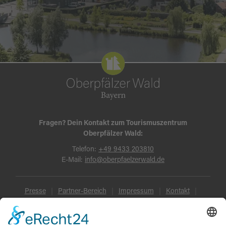
Fragen? Dein Kontakt zum Tourismuszentrum
Oberpfälzer Wald:
Telefon:
+49 9433 203810
E-Mail:
info@oberpfaelzerwald.de
Presse
Partner-Bereich
Impressum
Kontakt
Datenschutz
AGB und Reisebedingungen
Widerruf
Barrierefreiheit