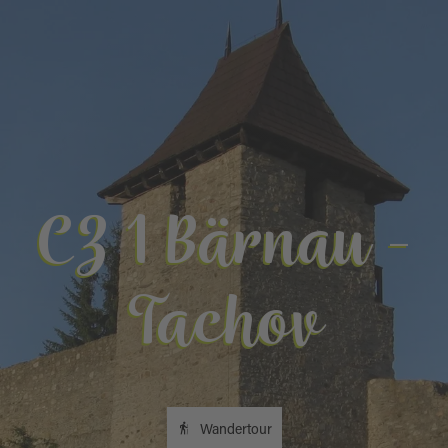
CZ 1 Bärnau -
Tachov
Wandertour