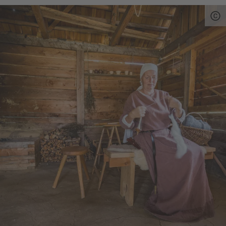
Bärnau-Tachov zeugen von der langen und
bewegten Geschichte der Region. Und immer
wieder öffnen sich sagenhafte Blicke auf die
ursprüngliche Landschaft hier am Grünen
Dach Europas.
Už před staletími obchodníci a cestující putovali
podél Zlaté cesty. Na této důležité středověké
obchodní cestě byla obě tato města točnami
bavorsko-českého pohraničí.
Dnes na spojovací cestě CZ 1 půjdete částečně
po této historické trase. Historická centra těchto
měst a Dějinný park Bärnau-Tachov svědčí o
dlouhé a pohnuté historii tohoto regionu. A