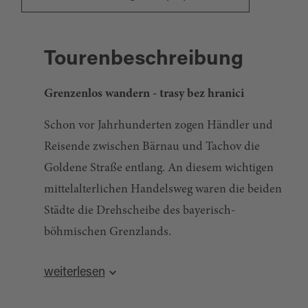
Tourenbeschreibung
Grenzenlos wandern - trasy bez hranici
Schon vor Jahrhunderten zogen Händler und
Reisende zwischen Bärnau und Tachov die
Goldene Straße entlang. An diesem wichtigen
mittelalterlichen Handelsweg waren die beiden
Städte die Drehscheibe des bayerisch-
böhmischen Grenzlands.
Heute wandern Sie auf dem Verbindungsweg
weiterlesen
CZ 1 teilweise auf dieser uralten Route. Die
historischen Ortskerne und der Geschichtspark