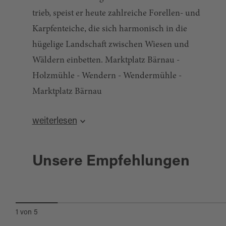
trieb, speist er heute zahlreiche Forellen- und
Karpfenteiche, die sich harmonisch in die
hügelige Landschaft zwischen Wiesen und
Wäldern einbetten. Marktplatz Bärnau -
Holzmühle - Wendern - Wendermühle -
Marktplatz Bärnau
weiterlesen
Sehenswürdigkeiten: Silbermine Wendermühle,
Holzmühle
Webcode: 48087
Bärnau
Unsere Empfehlungen
Stichworte: Stiftland
weitere Informationen:
MARTERLWEG BÄRNAU
Tourist-Info Bärnau
Quelle:
tourinfra.com
, zuletzt geändert am 31.05.2022
Naaber Straße 5 b
1
von
5
Tel. +49 9635 / 9249975