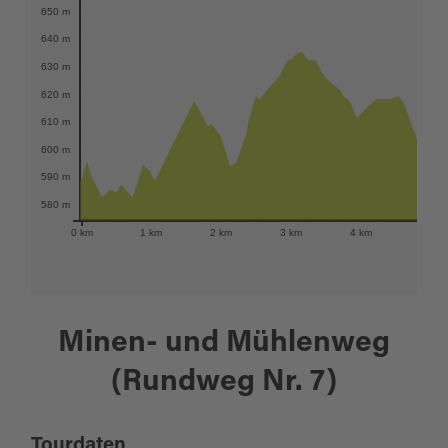
650 m
640 m
630 m
620 m
610 m
600 m
590 m
580 m
0 km
1 km
2 km
3 km
4 km
5 km
Minen- und Mühlenweg
(Rundweg Nr. 7)
Tourdaten