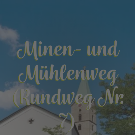
Minen- und
Mühlenweg
(Rundweg Nr.
7)