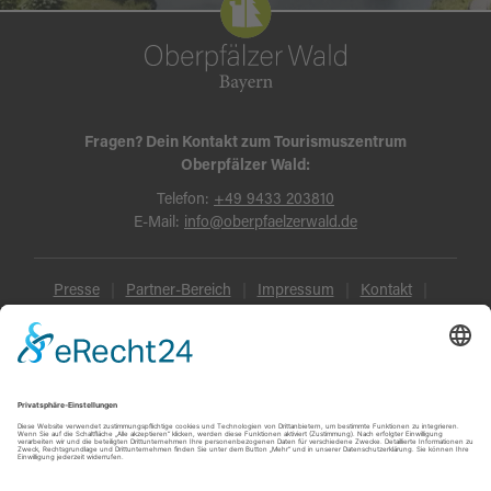
Fragen? Dein Kontakt zum Tourismuszentrum
Oberpfälzer Wald:
Telefon:
+49 9433 203810
E-Mail:
info@oberpfaelzerwald.de
Presse
Partner-Bereich
Impressum
Kontakt
Datenschutz
AGB und Reisebedingungen
Widerruf
Barrierefreiheit