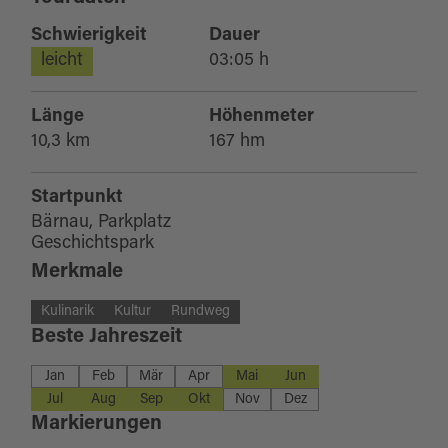
Schwierigkeit
Dauer
leicht
03:05 h
Länge
Höhenmeter
10,3 km
167 hm
Startpunkt
Bärnau, Parkplatz
Geschichtspark
Merkmale
Kulinarik
Kultur
Rundweg
Beste Jahreszeit
Jan
Feb
Mär
Apr
Mai
Jun
Jul
Aug
Sep
Okt
Nov
Dez
Markierungen