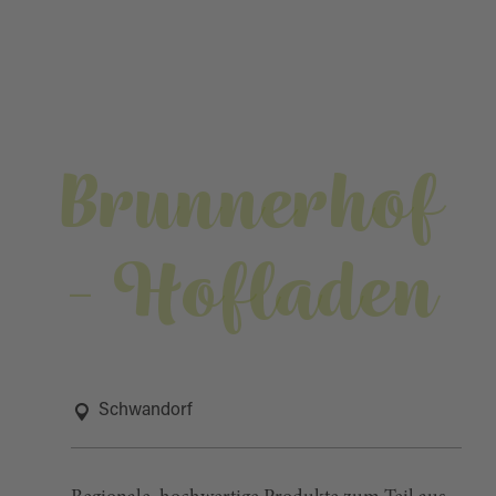
Brunnerhof
- Hofladen
Schwandorf