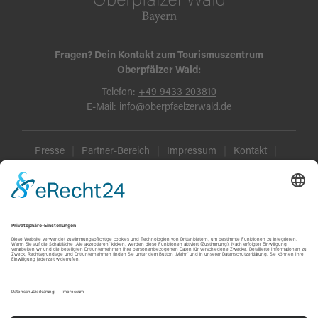
Fragen? Dein Kontakt zum Tourismuszentrum
Oberpfälzer Wald:
Telefon:
+49 9433 203810
E-Mail:
info@oberpfaelzerwald.de
Presse
Partner-Bereich
Impressum
Kontakt
Datenschutz
AGB und Reisebedingungen
Widerruf
Barrierefreiheit