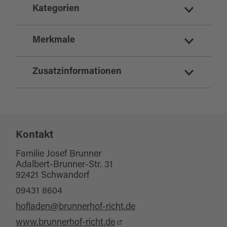
Kategorien
Erlebnisangebot
Merkmale
Direktvermarkter
Geschäfte und Dienstleistung
Zusatzinformationen
Eignung
Ausflugsziele
für Kinder (jedes Alter)
Hofladen & Cafe, Lern- und Erlebnisort
Kinderwagentauglich
Bauernhof, Landwirtschaft
Kontakt
für Gruppen
Haustiere erlaubt
Familie Josef Brunner
Adalbert-Brunner-Str. 31
für Schulklassen
92421 Schwandorf
für jedes Wetter
09431 8604
hofladen@brunnerhof-richt.de
Sonstige Ausstattung/Einrichtung
www.brunnerhof-richt.de