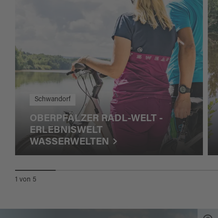
Schwandorf
OBERPFÄLZER RADL-WELT -
ERLEBNISWELT
WASSERWELTEN
1
von
5