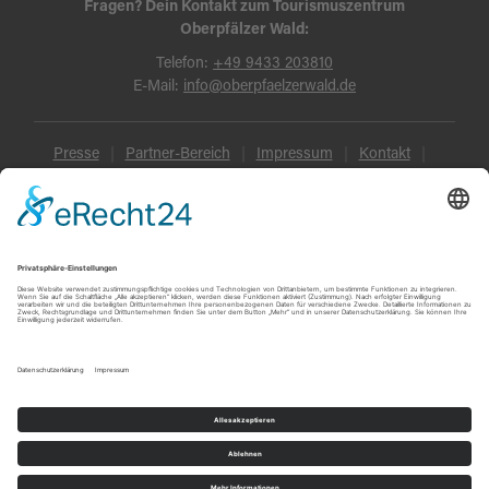
Fragen? Dein Kontakt zum Tourismuszentrum
Oberpfälzer Wald:
Telefon:
+49 9433 203810
E-Mail:
info@oberpfaelzerwald.de
Presse
Partner-Bereich
Impressum
Kontakt
Datenschutz
AGB und Reisebedingungen
Widerruf
Barrierefreiheit
© Oberpfälzer Wald 2026