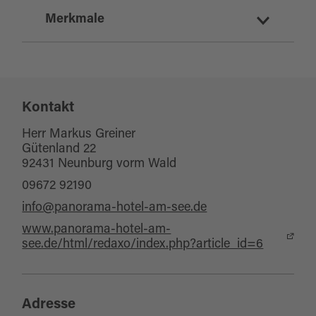
Sport und Freizeit
Merkmale
Kegeln/Bowling
Eignung
Kontakt
für jedes Wetter
für Kinder (ab 10 Jahre)
Herr Markus Greiner
Gütenland 22
für Gruppen
92431 Neunburg vorm Wald
für Kinder (6-10 Jahre)
09672 92190
info@panorama-hotel-am-see.de
Sonstige Ausstattung/Einrichtung
www.panorama-hotel-am-
see.de/html/redaxo/index.php?article_id=6
Kinderspielecke (Innen)
Kinderspielplatz (im Freien)
WC-Anlage
Adresse
Wickelraum