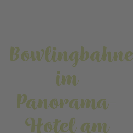
Bowlingbahn
im
Panorama-
Hotel am