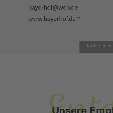
bayerhof@web.de
www.bayerhof.de
Karte öffnen
Thanstein
BURGTURM UND
Unsere Emp