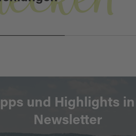
decken
PRACKENDORFER
UND KULZER MOOS
ipps und Highlights i
Newsletter