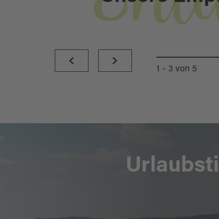
Ent
BURGRUINE
THANSTEIN
1 - 3
von
5
Urlaubst