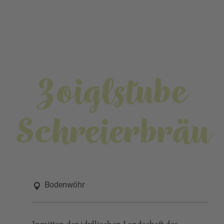
Zoiglstube
Schreierbräu
Bodenwöhr