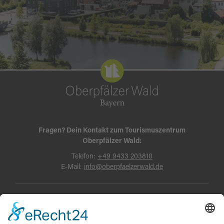
Fragen? Dein Kontakt zum Tourismuszentrum
Oberpfälzer Wald:
Telefon:
+49 9433 203810
E-Mail:
info@oberpfaelzerwald.de
Presse
Partner-Bereich
Impressum
Kontakt
Datenschutz
AGB und Reisebedingungen
Widerruf