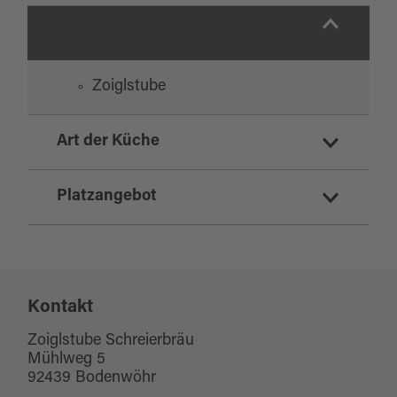
Zoiglstube
Art der Küche
deutsch
Platzangebot
regionale Küche
Sitzplätze Innenbereich:
50
Kontakt
Sitzplätze Außenbereich:
0
Zoiglstube Schreierbräu
Mühlweg 5
92439 Bodenwöhr