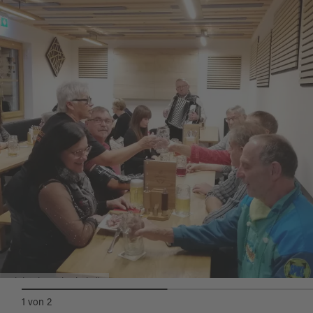
1 Stunde) angeboten werden.
Die Zoiglstube ist jeden ersten Freitag und
anschließenden Samstag im Monat ab 17:00
Uhr geöffnet.
Zoiglstube Schreierbräu
1
von
2