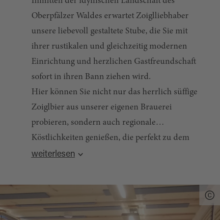
Inmitten der idyllischen Landschaft des
Oberpfälzer Waldes erwartet Zoiglliebhaber
unsere liebevoll gestaltete Stube, die Sie mit
ihrer rustikalen und gleichzeitig modernen
Einrichtung und herzlichen Gastfreundschaft
sofort in ihren Bann ziehen wird.
Hier können Sie nicht nur das herrlich süffige
Zoiglbier aus unserer eigenen Brauerei
probieren, sondern auch regionale
Köstlichkeiten genießen, die perfekt zu dem
Quelle:
destination.one
, zuletzt geändert am 22.04.2026
einzigartigen Geschmackserlebnis passen.
weiterlesen
Ab 20 Personen öffnet die Zoiglstube auch nach
vorheriger Absprache für Gruppen. An diesen
Terminen kann auch eine Brauereiführung (ca.