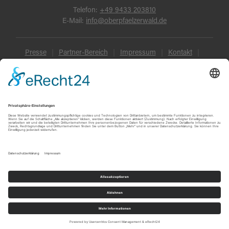
Telefon:
+49 9433 203810
E-Mail:
info@oberpfaelzerwald.de
Presse
Partner-Bereich
Impressum
Kontakt
Datenschutz
AGB und Reisebedingungen
Widerruf
Barrierefreiheit
© Oberpfälzer Wald 2026
Touren
Erlebnisse
Karte