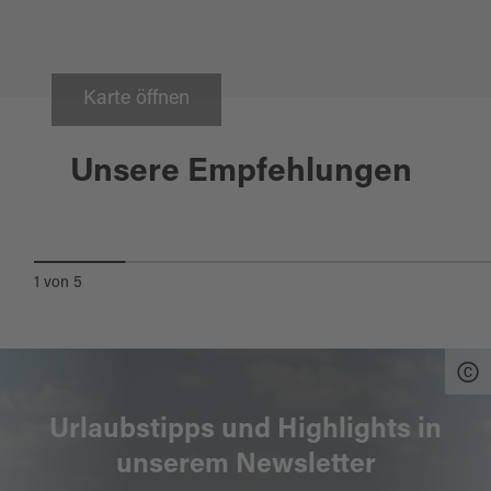
Karte öffnen
Oberviechtach
23.10.2026
Unsere Empfehlungen
DINNER MIT KILLER: "DAS
GEHEIMNIS DER BLUTGRÄFIN"
1
von
5
Urlaubstipps und Highlights in
unserem Newsletter