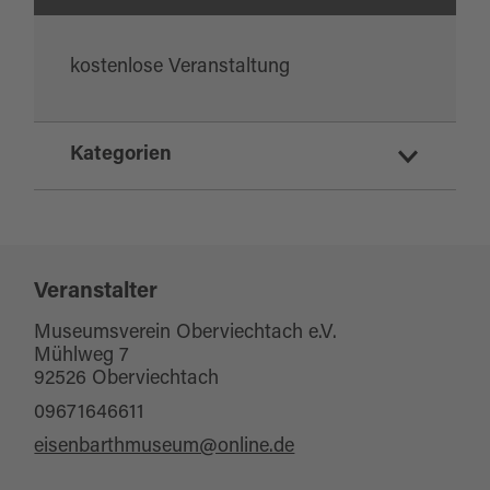
kostenlose Veranstaltung
Kategorien
Konzert
Brauchtum/Kultur
Bühnenkunst
Veranstalter
Weihnachten / Advent
Museumsverein Oberviechtach e.V.
Mühlweg 7
Kulturkalender
92526 Oberviechtach
09671646611
eisenbarthmuseum@online.de