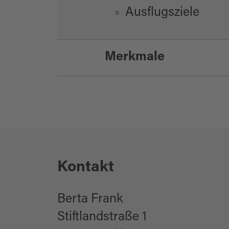
Ausflugsziele
Merkmale
Eignung
für Kinder (jedes A
Kontakt
für Familien
für Gruppen
Berta Frank
Stiftlandstraße 1