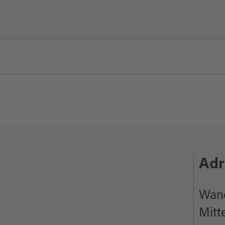
lter)
Adr
Wand
Mitt