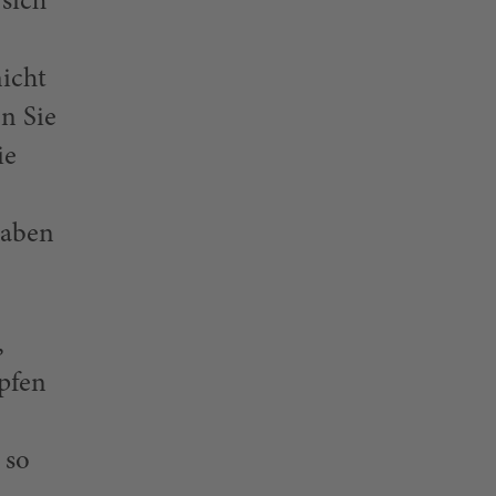
sich
nicht
n Sie
ie
haben
,
üpfen
 so