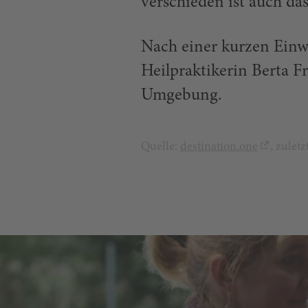
verschieden ist auch d
Nach einer kurzen Einw
Heilpraktikerin Berta F
Umgebung.
Quelle:
destination.one
, zulet