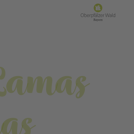
Lamas
as