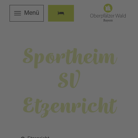
Menü
Sportheim
SV
Etzenricht