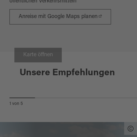
öffentlichen Verkehrsmitteln
Anreise mit Google Maps planen
Karte öffnen
Etzenricht
Unsere Empfehlungen
BÄCKEREI BRUNNER & CAFÉ
ETZENRICHT
1
von
5