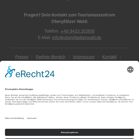
Fragen? Dein Kontakt zum Tourismuszentrum
Oberpfälzer Wald:
Telefon:
+49 9433 203810
E-Mail:
info@oberpfaelzerwald.de
Presse
Partner-Bereich
Impressum
Kontakt
Datenschutz
AGB und Reisebedingungen
Widerruf
Barrierefreiheit