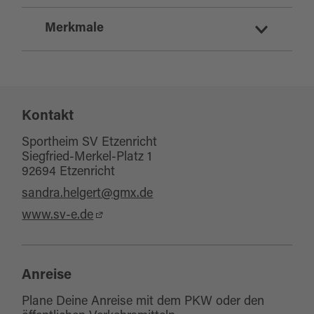
Merkmale
Sitzplätze Innenbereich:
25
Sitzplätze Außenbereich:
55
Sonstige Ausstattung/Einrichtung
Kontakt
Wickelraum
Sportheim SV Etzenricht
Siegfried-Merkel-Platz 1
92694 Etzenricht
sandra.helgert@gmx.de
www.sv-e.de
Anreise
Plane Deine Anreise mit dem PKW oder den