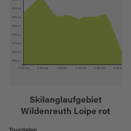
610 m
600 m
590 m
580 m
570 m
560 m
550 m
0.00 km
0.50 km
1.00 km
1.50 km
2.00 km
2.50 km
Skilanglaufgebiet
Wildenreuth Loipe rot
Tourdaten