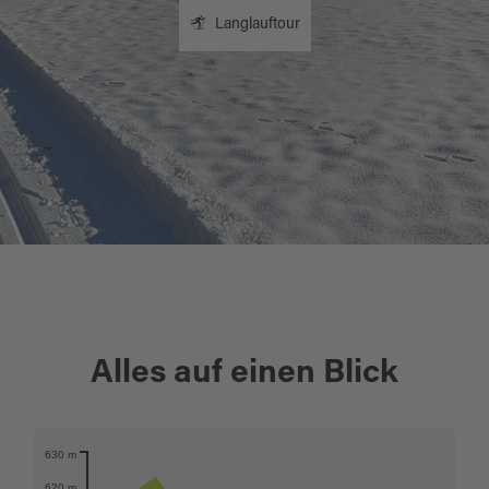
Langlauftour
+
Alles auf einen Blick
−
630 m
Karte öffnen
620 m