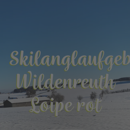
Skilanglaufgeb
Wildenreuth
Loipe rot