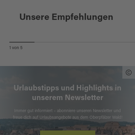
Erbendorf
Unsere Empfehlungen
SKILANGLAUFGEBIET
WILDENREUTH LOIPE BLAU
1
von
5
Urlaubstipps und Highlights in
unserem Newsletter
Immer gut informiert – abonniere unseren Newsletter und
freue dich auf Urlaubsangebote aus dem Oberpfälzer Wald!