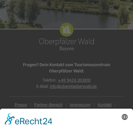
Fragen? Dein Kontakt zum Tourismuszentrum
Oberpfälzer Wald:
Telefon:
+49 9433 203810
E-Mail:
info@oberpfaelzerwald.de
Presse
Partner-Bereich
Impressum
Kontakt
Datenschutz
AGB und Reisebedingungen
Widerruf
Barrierefreiheit