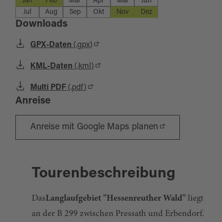
Jan
Feb
Mär
Apr
Mai
Jun
Jul
Aug
Sep
Okt
Nov
Dez
Downloads
GPX-Daten
(.gpx)
KML-Daten
(.kml)
Multi PDF
(.pdf)
Anreise
Anreise mit Google Maps planen
Tourenbeschreibung
Das
Langlaufgebiet "Hessenreuther Wald"
liegt
an der B 299 zwischen Pressath und Erbendorf.