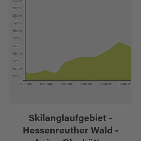
600 m
Karte öffnen
590 m
580 m
570 m
560 m
550 m
540 m
530 m
520 m
510 m
500 m
0.00 km
0.50 km
1.00 km
1.50 km
2.00 km
2.50 km
Skilanglaufgebiet -
Hessenreuther Wald -