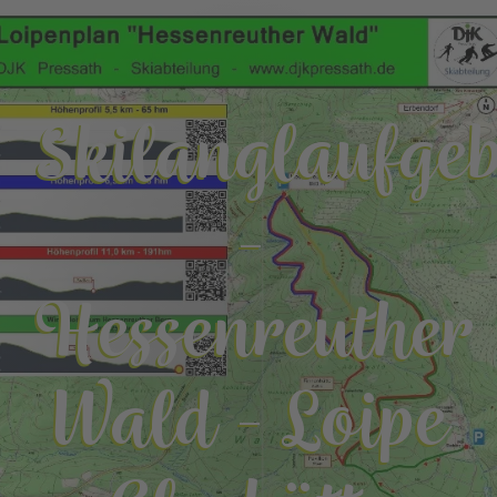
Skilanglaufgeb
-
Hessenreuther
Wald - Loipe