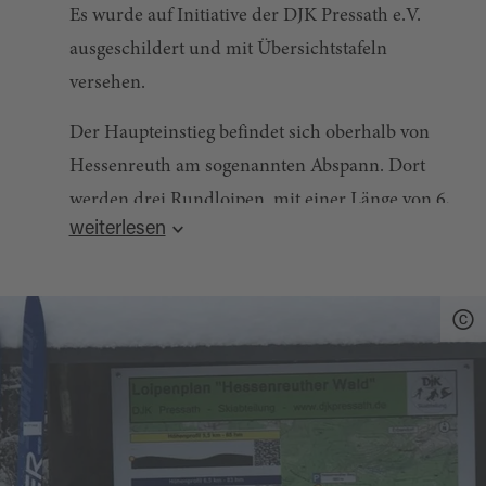
Es wurde auf Initiative der DJK Pressath e.V.
ausgeschildert und mit Übersichtstafeln
versehen.
Der Haupteinstieg befindet sich oberhalb von
Hessenreuth am sogenannten Abspann. Dort
werden drei Rundloipen mit einer Länge von 6,
weiterlesen
7 und 11 km angeboten. Weitere
Einstiegsmöglichkeiten befinden sich auf der
Winterleite oberhalb von Wollau und an der
Glashütte. Von dort wird bei ausreichender
Schneelage eine Verbindungsloipe zu den
Rundloipen gespurt.
Die DJK wünscht viel Spaß beim Langlauf!
Das Nutzen der Loipen ist selbstverständlich