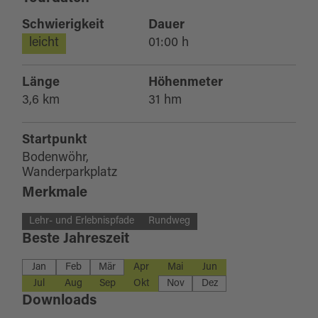
Schwierigkeit
Dauer
leicht
01:00 h
Länge
Höhenmeter
3,6 km
31 hm
Startpunkt
Bodenwöhr,
Wanderparkplatz
Merkmale
Lehr- und Erlebnispfade
Rundweg
Beste Jahreszeit
Jan
Feb
Mär
Apr
Mai
Jun
Jul
Aug
Sep
Okt
Nov
Dez
Downloads