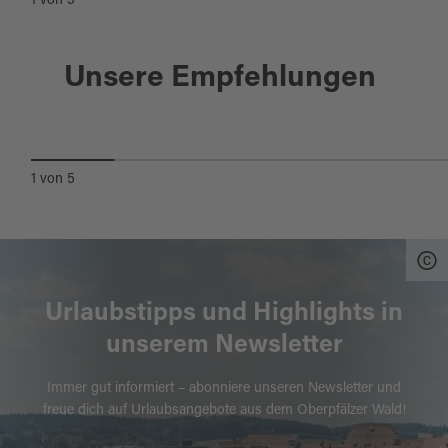
1
von
3
Bodenwöhr
Unsere Empfehlungen
KUNST- UND WASSERWEG -
KURZE TOUR
1
von
5
Urlaubstipps und Highlights in
unserem Newsletter
Immer gut informiert – abonniere unseren Newsletter und
freue dich auf Urlaubsangebote aus dem Oberpfälzer Wald!