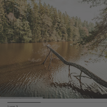
Wissen zur Artenkenntnis der heimischen
Gehölze und zu den Themenbereichen Wasser
und Wald testen.
Kontakt
: Tourist-Information Bodenwöhr
| Hauptstraße 5 | 92439 Bodenwöhr |
Tel: +499434 / 902273
| tourismus@bodenwoehr.de |
www.bodenwoehr.de
Quelle:
tourinfra.com
, zuletzt geändert am 16.10.2025
Am Weichselbrunnerweiher