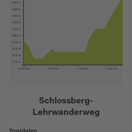
390 m
388 m
386 m
384 m
382 m
380 m
378 m
376 m
374 m
372 m
0.00 km
0.50 km
1.00 km
1.50 km
Schlossberg-
Lehrwanderweg
Tourdaten