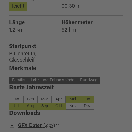
leicht
00:30 h
Länge
Höhenmeter
1,2 km
52 hm
Startpunkt
Pullenreuth,
Glasschleif
Merkmale
Familie
Lehr- und Erlebnispfade
Rundweg
Beste Jahreszeit
Jan
Feb
Mär
Apr
Mai
Jun
Jul
Aug
Sep
Okt
Nov
Dez
Downloads
GPX-Daten
(.gpx)