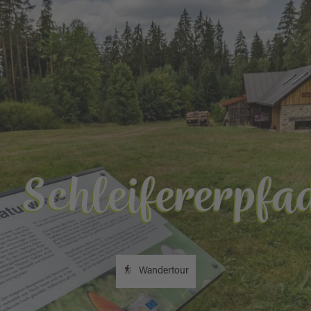
Schleifererpfa
Wandertour