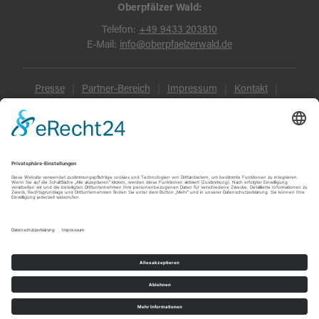
Oberpfälzer Wald:
Telefon:
+49 9433 203810
E-Mail:
info@oberpfaelzerwald.de
Presse
Partner-Bereich
Impressum
Kontakt
Datenschutz
AGB und Reisebedingungen
Widerruf
Barrierefreiheit
© Oberpfälzer Wald 2026