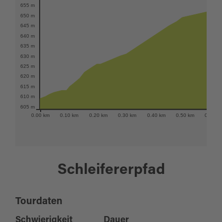
655 m
650 m
645 m
640 m
635 m
630 m
625 m
620 m
615 m
610 m
605 m
0.00 km
0.10 km
0.20 km
0.30 km
0.40 km
0.50 km
0.60 k
Schleifererpfad
Tourdaten
Schwierigkeit
Dauer