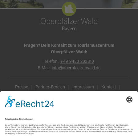
Fragen? Dein Kontakt zum Tourismuszentrum
Oberpfälzer Wald:
Telefon:
+49 9433 203810
E-Mail:
info@oberpfaelzerwald.de
Presse
Partner-Bereich
Impressum
Kontakt
Datenschutz
AGB und Reisebedingungen
Widerruf
Barrierefreiheit