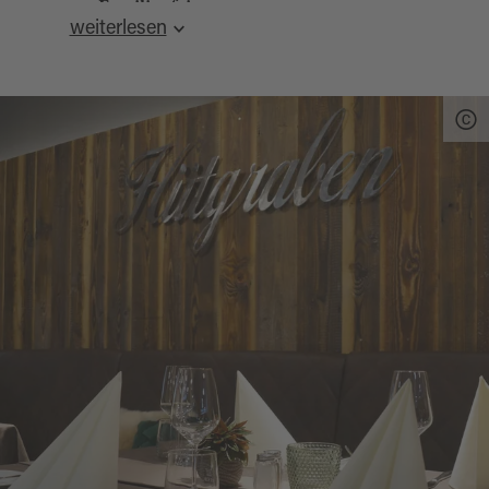
Familienfeiern
weiterlesen
durch geeignete Räumlichkeiten. Für
größere Feiern bietet sich unser Saal mit
Bühne und entsprechender Bühnentechnik
an.
NEU:
große Terrasse mit Panoramablick
über das Oberviechtacher Land
großzügiger
Busparkplatz
direkt am Haus
unmittelbar an der
XXL-PanoramaBank
Quelle:
destination.one
, zuletzt geändert am 30.07.2025