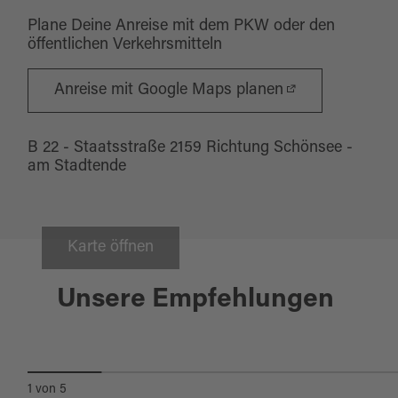
Wickelraum
Plane Deine Anreise mit dem PKW oder den
öffentlichen Verkehrsmitteln
Barrierefreies WC
Anreise mit Google Maps planen
B 22 - Staatsstraße 2159 Richtung Schönsee -
am Stadtende
Oberviechtach
Karte öffnen
BIERGARTEN AM
Unsere Empfehlungen
MEHRGENERATIONENTREFF DER
AWO
1
von
5