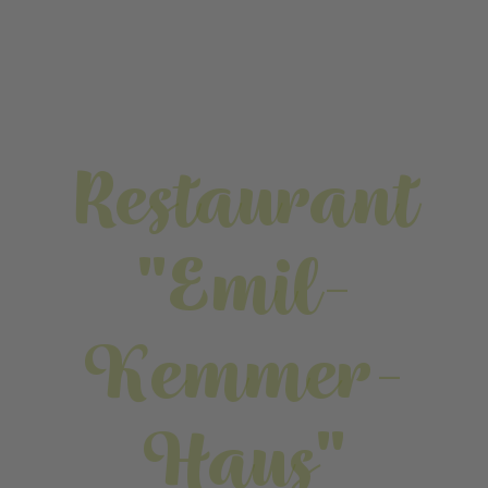
Restaurant
"Emil-
Kemmer-
Haus"