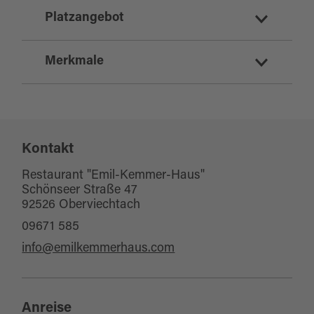
deutsch
Platzangebot
mediterran
vegetarisch
Merkmale
Sitzplätze Innenbereich:
90
regionale Küche
Sitzplätze Außenbereich:
0
Eignung
Kontakt
für Gruppen
für Kinder (jedes Alter)
Restaurant "Emil-Kemmer-Haus"
Schönseer Straße 47
Kinderwagentauglich
92526 Oberviechtach
für jedes Wetter
09671 585
für Familien
info@emilkemmerhaus.com
für Schulklassen
Sonstige Ausstattung/Einrichtung
Anreise