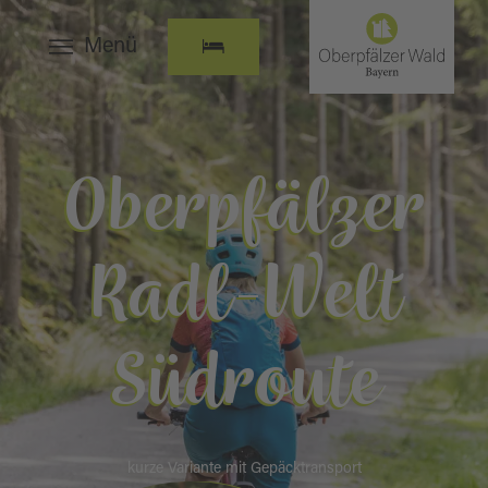
Menü
Oberpfälzer
Radl-Welt
Südroute
kurze Variante mit Gepäcktransport