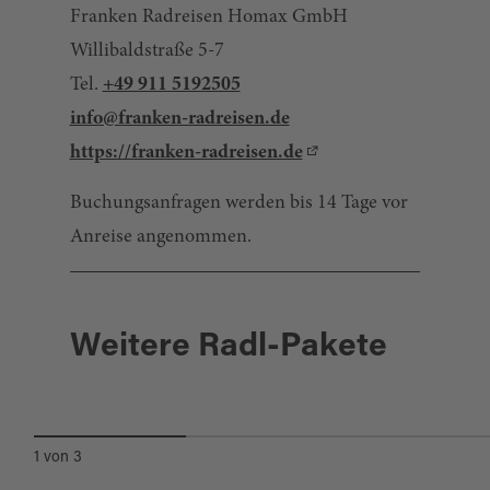
Ausgangspunkt Wernberg-Köblitz
Franken Radreisen Homax GmbH
angebotenen Paket findest du
hier
.
erreichst.
Willibaldstraße 5-7
Tel.
+49 911 5192505
info@franken-radreisen.de
https://franken-radreisen.de
Buchungsanfragen werden bis 14 Tage vor
Anreise angenommen.
8 Etappen
Wernberg-Köblitz
mit Gepäcktransport
Weitere Radl-Pakete
OBERPFÄLZER RADL-WELT
HAUPTROUTE
1
von
3