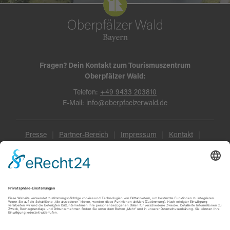
Fragen? Dein Kontakt zum Tourismuszentrum
Oberpfälzer Wald:
Telefon:
+49 9433 203810
E-Mail:
info@oberpfaelzerwald.de
Presse
Partner-Bereich
Impressum
Kontakt
Datenschutz
AGB und Reisebedingungen
Widerruf
Barrierefreiheit