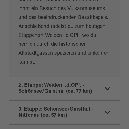
entlang der Haidenaab. In Parkstein
lohnt ein Besuch des Vulkanmuseums
und des beeindruckenden Basaltkegels.
Anschließend radelst du zum heutigen
Etappenort Weiden i.d.OPf., wo du
herrlich durch die historischen
Altstadtgassen spazieren und einkehren
kannst.
2. Etappe: Weiden i.d.OPf. -
Schönsee/Gaisthal (ca. 77 km)
3. Etappe: Schönsee/Gaisthal -
Heute fährst du zuerst nach Neustadt
Nittenau (ca. 57 km)
an der Waldnaab und weiter durch die