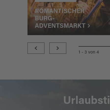
ROMANTISCHER
BURG-
ADVENTSMARKT
1 - 3
von
4
Urlaubst