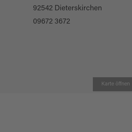
92542 Dieterskirchen
09672 3672
Preisschafkopf FF Bach
Karte öffnen