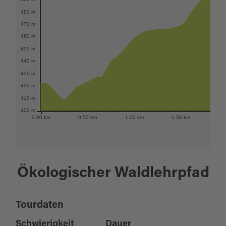
480 m
470 m
460 m
450 m
440 m
430 m
420 m
410 m
400 m
0.00 km
0.50 km
1.00 km
1.50 km
2.
Ökologischer Waldlehrpfad
Tourdaten
Schwierigkeit
Dauer