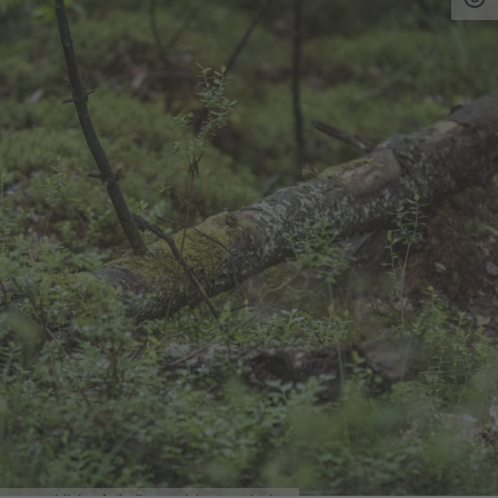
tourisitik@nabburg.de |
www.nabburg.de
Quelle:
tourinfra.com
, zuletzt geändert am 11.09.2024