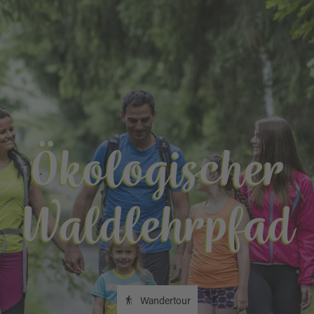
Ökologischer
Waldlehrpfad
Wandertour