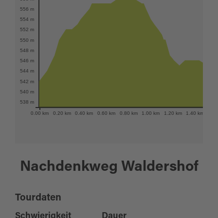
556 m
554 m
552 m
550 m
548 m
546 m
544 m
542 m
540 m
538 m
0.00 km
0.20 km
0.40 km
0.60 km
0.80 km
1.00 km
1.20 km
1.40 km
1.6
Nachdenkweg Waldershof
Tourdaten
Schwierigkeit
Dauer