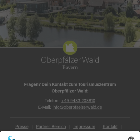
Fragen? Dein Kontakt zum Tourismuszentrum
Oberpfälzer Wald:
Telefon:
+49 9433 203810
E-Mail:
info@oberpfaelzerwald.de
Presse
Partner-Bereich
Impressum
Kontakt
Datenschutz
AGB und Reisebedingungen
Widerruf