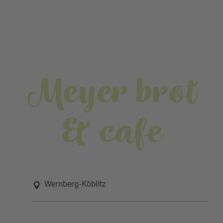
Meyer brot
& cafe
Wernberg-Köblitz