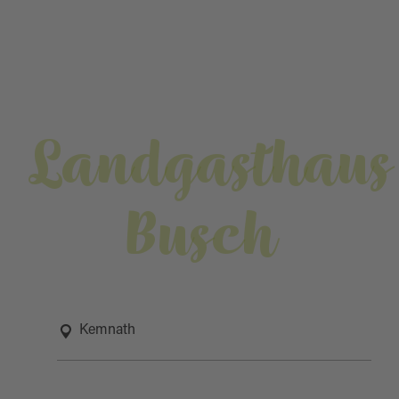
Landgasthaus
Busch
Kemnath