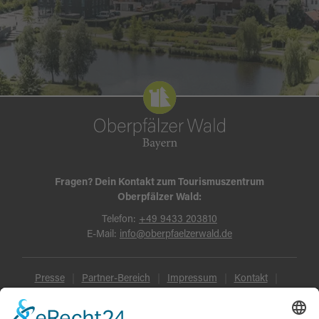
Fragen? Dein Kontakt zum Tourismuszentrum
Oberpfälzer Wald:
Telefon:
+49 9433 203810
E-Mail:
info@oberpfaelzerwald.de
Presse
Partner-Bereich
Impressum
Kontakt
Datenschutz
AGB und Reisebedingungen
Widerruf