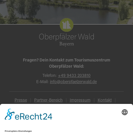
Fragen? Dein Kontakt zum Tourismuszentrum
Oberpfälzer Wald:
Telefon:
+49 9433 203810
E-Mail:
info@oberpfaelzerwald.de
Presse
Partner-Bereich
Impressum
Kontakt
Datenschutz
AGB und Reisebedingungen
Widerruf
Barrierefreiheit