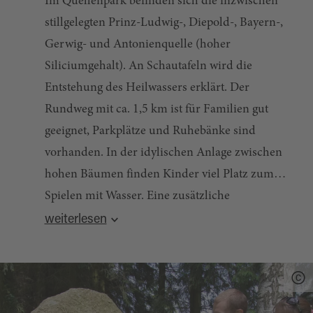
Im Quellenpark befinden sich die inzwischen
stillgelegten Prinz-Ludwig-, Diepold-, Bayern-,
Gerwig- und Antonienquelle (hoher
Siliciumgehalt). An Schautafeln wird die
Entstehung des Heilwassers erklärt. Der
Rundweg mit ca. 1,5 km ist für Familien gut
geeignet, Parkplätze und Ruhebänke sind
vorhanden. In der idylischen Anlage zwischen
hohen Bäumen finden Kinder viel Platz zum
Spielen mit Wasser. Eine zusätzliche
Quelle:
destination.one
, zuletzt geändert am 18.10.2024
Besonderheit im Quellenpark ist die
weiterlesen
Durchquerung des 50. Breitengrades. Sie
erreichen den Quellenpark über die Zufahrt
zum Verwaltungsgebäude (nach dem
Ortsschild Richtung Kondrau rechts in die