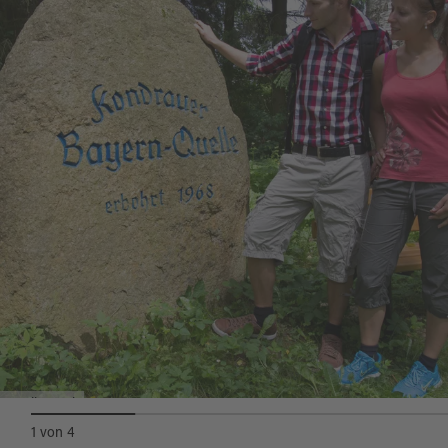
Straße einbiegen).
Die genaue Wanderbeschreibung finden Sie bei
den Wanderwegen (Nr. 7a).
Quellenpark
1
von
4