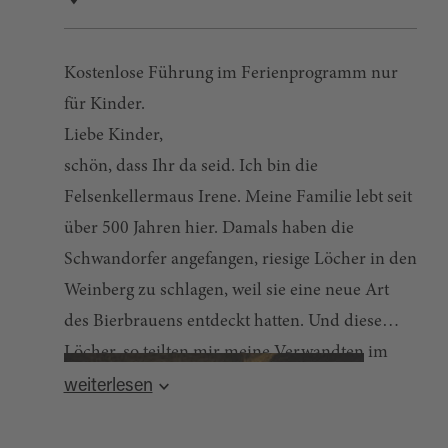
Kostenlose Führung im Ferienprogramm nur
für Kinder.
Liebe Kinder,
schön, dass Ihr da seid. Ich bin die
Felsenkellermaus Irene. Meine Familie lebt seit
über 500 Jahren hier. Damals haben die
Schwandorfer angefangen, riesige Löcher in den
Weinberg zu schlagen, weil sie eine neue Art
des Bierbrauens entdeckt hatten. Und diese
Löcher, so teilten mir meine Verwandten im
ganzen Land mit, schauten überall genauso aus
weiterlesen
wie in Schwandorf: Ein Kellerhals führt nach
unten, damit die Kälte unten bleibt.