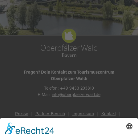
Fragen? Dein Kontakt zum Tourismuszentrum
Oberpfälzer Wald:
Telefon:
+49 9433 203810
E-Mail:
info@oberpfaelzerwald.de
Presse
Partner-Bereich
Impressum
Kontakt
Datenschutz
AGB und Reisebedingungen
Widerruf
Barrierefreiheit