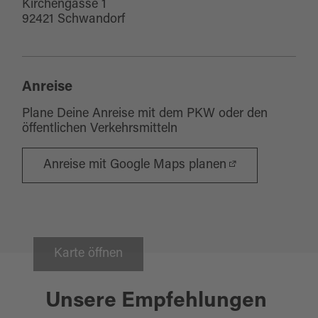
Kirchengasse 1
92421 Schwandorf
Anreise
Plane Deine Anreise mit dem PKW oder den
öffentlichen Verkehrsmitteln
Anreise mit Google Maps planen
Karte öffnen
Schwandorf
12.09.2027
STADTFÜHRUNG: KNÖDEL, KUNZ
Unsere Empfehlungen
& KIRCHE AM TAG DES OFFENEN