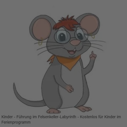
Thomas Kujat © Stadt Schwandorf
Dann kommen ein Verteilerraum und die
einzelnen Keller. Das ergibt ein Kellersystem.
Nur im Weinberg haben wir eine Besonderheit:
Sieben Kellersysteme sind miteinander
verbunden und bilden ein großes Labyrinth mit
60 Kellern, in dem sogar ich mich schon
verlaufen habe.
Also
: Hereinspaziert in die gute
Stube, wo ich noch ein paar Briefe für Euch
versteckt habe.
Kinder - Führung im Felsenkeller-Labyrinth - Kostenlos für Kinder im
Ferienprogramm
Eure Felsenkellermaus Irene