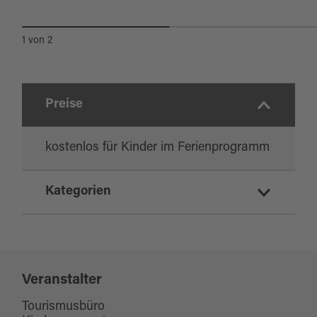
Quelle:
destination.one
, zuletzt geändert am 05.08.2026
1
von
2
Preise
kostenlos für Kinder im Ferienprogramm
Kategorien
Führung/Besichtigung
Kinderprogramm
Veranstalter
Tourismusbüro