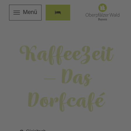
Menü
KaffeeZeit
– Das
Dorfcafé