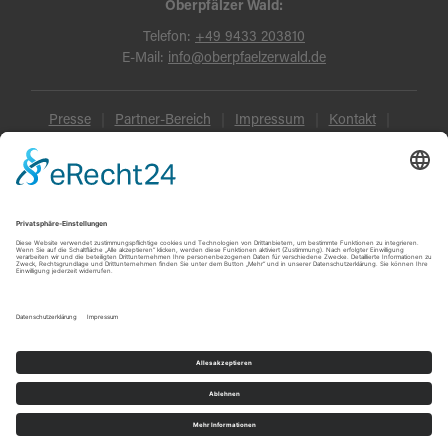
Oberpfälzer Wald:
Telefon:
+49 9433 203810
E-Mail:
info@oberpfaelzerwald.de
Presse
Partner-Bereich
Impressum
Kontakt
Datenschutz
AGB und Reisebedingungen
Widerruf
Barrierefreiheit
© Oberpfälzer Wald 2026