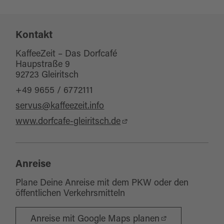
Sitzplätze Außenbereich:
30
Eignung
weiterempfiehlt.
Kontakt
für Gruppen
für Kinder (jedes Alter)
KaffeeZeit – Das Dorfcafé
Haupstraße 9
für Schulklassen
92723 Gleiritsch
für Familien
+49 9655 / 6772111
für jedes Wetter
servus@kaffeezeit.info
Kinderwagentauglich
www.dorfcafe-gleiritsch.de
Sonstige Ausstattung/Einrichtung
Barrierefreies WC
Anreise
Plane Deine Anreise mit dem PKW oder den
öffentlichen Verkehrsmitteln
Anreise mit Google Maps planen