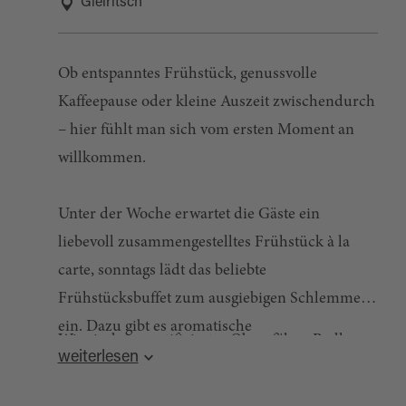
Gleiritsch
Ob entspanntes Frühstück, genussvolle
Kaffeepause oder kleine Auszeit zwischendurch
– hier fühlt man sich vom ersten Moment an
willkommen.
Unter der Woche erwartet die Gäste ein
liebevoll zusammengestelltes Frühstück à la
carte, sonntags lädt das beliebte
Frühstücksbuffet zum ausgiebigen Schlemmen
ein. Dazu gibt es aromatische
Wir sind ein zertifizierter Oberpfälzer Radl-
Kaffeespezialitäten, hausgemachte Kuchen und
weiterlesen
Welt-Gastronomiebetrieb.
am Nachmittag ausgewählte Brotzeiten.