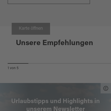
Karte öffnen
Tännesberg
Unsere Empfehlungen
CAFE-RESTAURANT-KONDITOREI
SONNENHOF
1
von
5
Urlaubstipps und Highlights in
unserem Newsletter