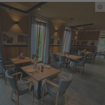
Quelle:
destination.one
, zuletzt geändert am 27.05.2026
Auch Radfahrer machen gerne Halt in der
KaffeeZeit: Fahrrad-Abstellanlagen stehen
direkt am Café bereit und Trinkflaschen werden
kostenlos mit frischem Leitungswasser
aufgefüllt – ideal für die nächste Etappe durch
den Oberpfälzer Wald.
Bei schönem Wetter lädt die sonnige Terrasse
zum Verweilen und Genießen ein. Hier lässt
sich der Alltag für eine Weile vergessen.
Bekannt ist die KaffeeZeit außerdem für ihre
stimmungsvollen Abendveranstaltungen unter
dem Motto „KaffeeZeit LIVE – Das Dorfcafé