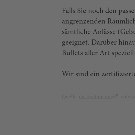
Falls Sie noch den pass
angrenzenden Räumlichk
sämtliche Anlässe (Gebu
geeignet. Darüber hinau
Buffets aller Art speziel
Wir sind ein zertifizie
Quelle:
destination.one
, zulet