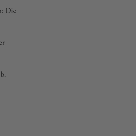
n: Die
er
b.