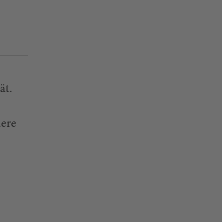
ät.
dere