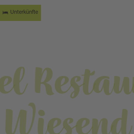
Unterkünfte
el Restau
Wiesend