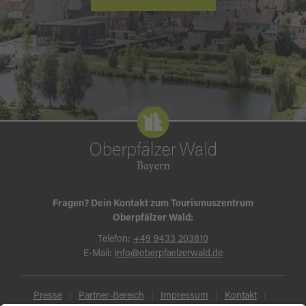
Fragen? Dein Kontakt zum Tourismuszentrum
Oberpfälzer Wald:
Telefon:
+49 9433 203810
E-Mail:
info@oberpfaelzerwald.de
Presse
Partner-Bereich
Impressum
Kontakt