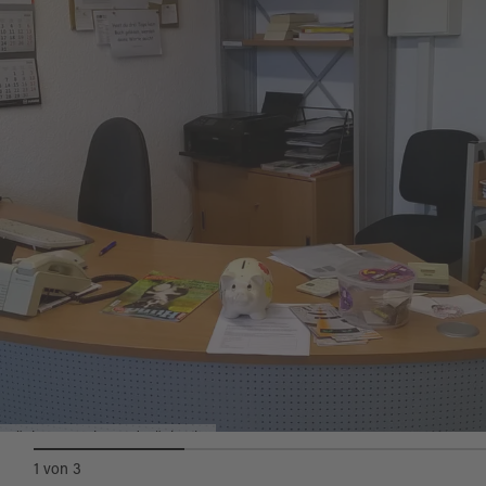
Jugendbücher, die hier in einer sehr großen
Auswahl angeboten werden. Bücherbände von
z.B. "die drei ???" versprechen spannende
Geschichten. Die Kennzeichnung für Antolin
macht die Auswahl für die Kinder
übersichtlicher.
Schulkinder informieren sich zudem gerne mit
"TipToi"-Büchern und "WIESO-WESHALB-
WARUM?" über Sachthemen.
Und auch die jüngsten Büchereibesucher
finden hier Bücher zum Fühlen, Hören und
Staunen.
Bücherausgabe und Rückgabe
1
von
3