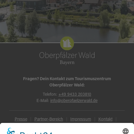
Fragen? Dein Kontakt zum Tourismuszentrum
Oberpfälzer Wald:
Telefon:
+49 9433 203810
E-Mail:
info@oberpfaelzerwald.de
Presse
Partner-Bereich
Impressum
Kontakt
Datenschutz
AGB und Reisebedingungen
Widerruf