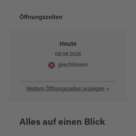
Kennen Sie zum Beispiel das
Taschenlampenbuch?
Öffnungszeiten
Na dann - nix wie los!
Ein Blick in die Bücherei wird sich sicherlich
lohnen!
Heute
08.08.2026
geschlossen
Weitere Öffnungszeiten anzeigen
Alles auf einen Blick