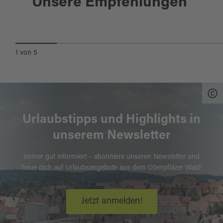
Unsere Empfehlungen
DREITAGESTOUR AM
GOLDSTEIG
1
von
5
Urlaubstipps und Highlights in
unserem Newsletter
Immer gut informiert – abonniere unseren Newsletter und
freue dich auf Urlaubsangebote aus dem Oberpfälzer Wald!
Jetzt anmelden!