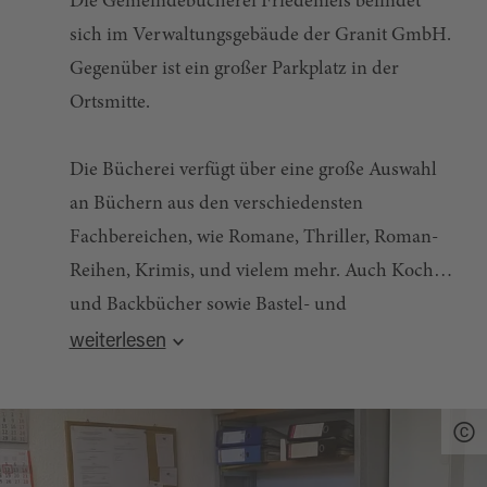
Die Gemeindebücherei Friedenfels befindet
sich im Verwaltungsgebäude der Granit GmbH.
Gegenüber ist ein großer Parkplatz in der
Ortsmitte.
Die Bücherei verfügt über eine große Auswahl
an Büchern aus den verschiedensten
Fachbereichen, wie Romane, Thriller, Roman-
Reihen, Krimis, und vielem mehr. Auch Koch-
und Backbücher sowie Bastel- und
Quelle:
destination.one
, zuletzt geändert am 23.10.2025
Handarbeitsbücher stehen zur Auswahl.
weiterlesen
Zudem können Magazine wie Landlust, usw.
geliehen werden.
Besonders beliebt sind die Kinder- und