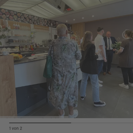
Gelateria al Parco_Marktredwitz.JPG
1
von
2