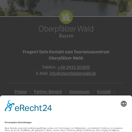
Fragen? Dein Kontakt zum Tourismuszentrum
Oberpfälzer Wald:
Telefon:
+49 9433 203810
E-Mail:
info@oberpfaelzerwald.de
Presse
Partner-Bereich
Impressum
Kontakt
Datenschutz
AGB und Reisebedingungen
Widerruf
Barrierefreiheit