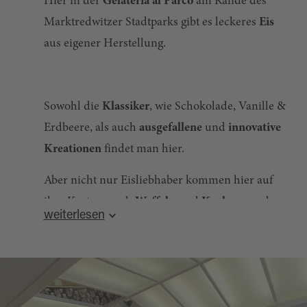
Hier in der
Gelateria al Parco
am Rande des
Marktredwitzer Stadtparks gibt es leckeres
Eis
aus eigener Herstellung.
Sowohl die
Klassiker
, wie Schokolade, Vanille &
Erdbeere, als auch
ausgefallene
und
innovative
Kreationen
findet man hier.
Aber nicht nur Eisliebhaber kommen hier auf
ihre Kosten: auch
Waffeln
und
Kuchen
werden
weiterlesen
hier angeboten sowie
Toast
.
Das
Fruchteis
ist hier übrigens
vegan
!
Quelle:
destination.one
, zuletzt geändert am 02.02.2026