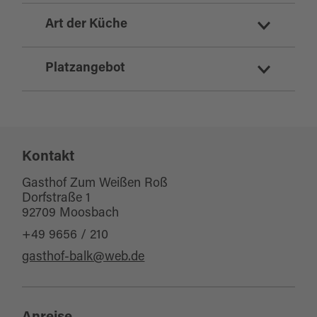
Biergarten
Art der Küche
Gasthof
Gaststätte
deutsch
Platzangebot
regionale Küche
Sitzplätze Innenbereich:
50
Kontakt
Sitzplätze Außenbereich:
0
Gasthof Zum Weißen Roß
Dorfstraße 1
92709 Moosbach
+49 9656 / 210
gasthof-balk@web.de