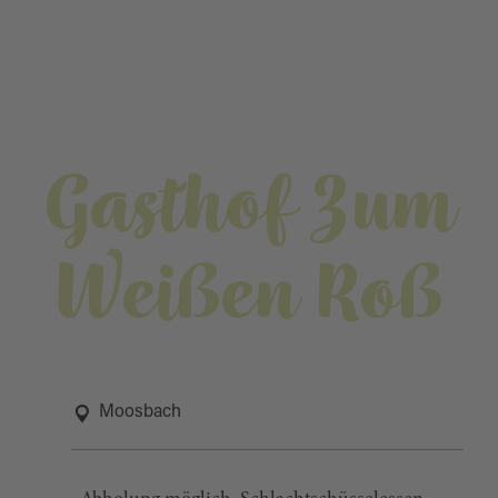
Gasthof Zum
Weißen Roß
Moosbach