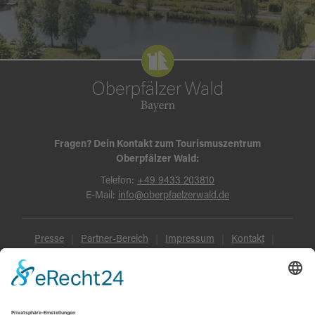
Fragen? Dein Kontakt zum Tourismuszentrum
Oberpfälzer Wald:
Telefon:
+49 9433 203810
E-Mail:
info@oberpfaelzerwald.de
Presse
Partner-Bereich
Impressum
Kontakt
Datenschutz
AGB und Reisebedingungen
Widerruf
Barrierefreiheit