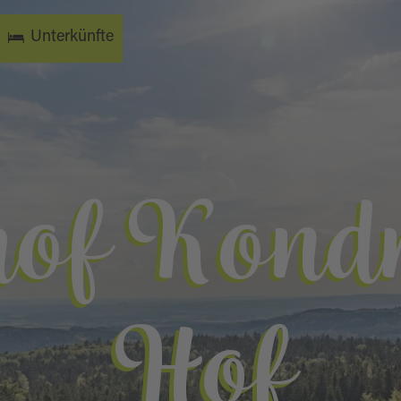
Unterkünfte
hof Kond
Hof