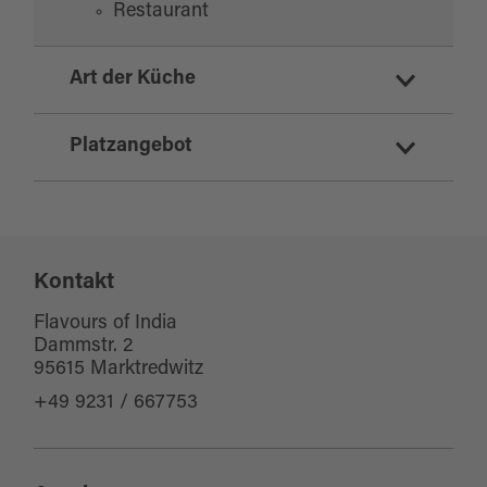
Restaurant
Art der Küche
indisch
Platzangebot
Sitzplätze Innenbereich:
100
Kontakt
Sitzplätze Außenbereich:
0
Flavours of India
Dammstr. 2
95615 Marktredwitz
+49 9231 / 667753