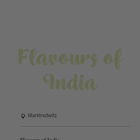
Flavours of
India
Marktredwitz