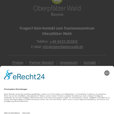
Fragen? Dein Kontakt zum Tourismuszentrum
Oberpfälzer Wald:
Telefon:
+49 9433 203810
E-Mail:
info@oberpfaelzerwald.de
Presse
Partner-Bereich
Impressum
Kontakt
Datenschutz
AGB und Reisebedingungen
Widerruf
Barrierefreiheit