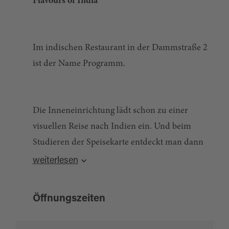
Flavours of India
Im indischen Restaurant in der Dammstraße 2
ist der Name Programm.
Die Inneneinrichtung lädt schon zu einer
visuellen Reise nach Indien ein. Und beim
Studieren der Speisekarte entdeckt man dann
die vielen verschiedenen Aromen Indiens!
weiterlesen
Öffnungszeiten
Gastronom Naveen Dahiya serviert in seinem
Restaurant sowohl bekannte indische Klassiker