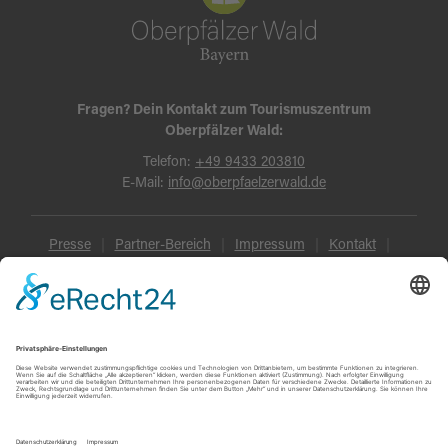
Fragen? Dein Kontakt zum Tourismuszentrum
Oberpfälzer Wald:
Telefon:
+49 9433 203810
E-Mail:
info@oberpfaelzerwald.de
Presse
Partner-Bereich
Impressum
Kontakt
Datenschutz
AGB und Reisebedingungen
Widerruf
Barrierefreiheit