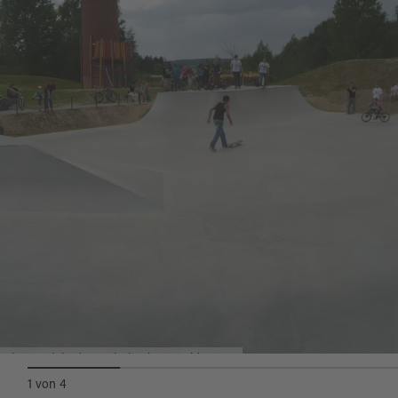
Grünen. Zwei Kinderspielbereiche mit
Wackelbrücken, Seilen und Netzen sind auch
bei Kleineren beliebt. Der Rest des Fabrik-
Schornsteins wurde zum Kletterturm
umfunktioniert und dient dem Skater-
Publikum als Aussichtsplattform. Daneben gibt
es ein Bodentrampolin, eine Erlebnis- und eine
Salbeiwiese. Ein großes Sonnensegel spendet
Schutz vor Sonne und Regen.
Im hinteren Geländebereich wurde eine DIRT-
BIKE-Strecke angelegt!
Skatepark in der Freizeitanlage Waldsassen
Auf dem Weg der Industriekultur, der über das
1
von
4