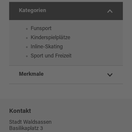
Kategorien
Funsport
Kinderspielplätze
Inline-Skating
Sport und Freizeit
Merkmale
Eignung
Kontakt
für Kinder (jedes Alter)
Haustiere erlaubt
Stadt Waldsassen
Basilikaplatz 3
für Schulklassen