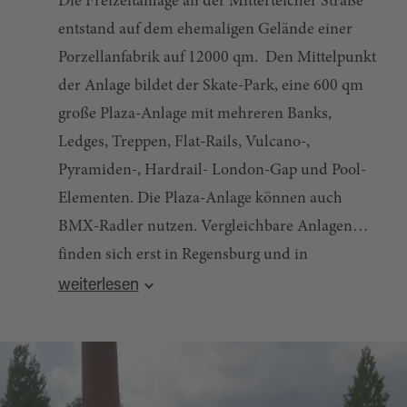
Die Freizeitanlage an der Mitterteicher Straße
entstand auf dem ehemaligen Gelände einer
Porzellanfabrik auf 12000 qm. Den Mittelpunkt
der Anlage bildet der Skate-Park, eine 600 qm
große Plaza-Anlage mit mehreren Banks,
Ledges, Treppen, Flat-Rails, Vulcano-,
Pyramiden-, Hardrail- London-Gap und Pool-
Elementen. Die Plaza-Anlage können auch
BMX-Radler nutzen. Vergleichbare Anlagen
finden sich erst in Regensburg und in
Reichenbach (Vogtland) wieder.
weiterlesen
Quelle:
destination.one
, zuletzt geändert am 21.08.2025
Der Park bietet mit Kindern, Jugendlichen und
Erwachsenen aller Altersstufen
Spielmöglichkeiten und Erholungsräume im