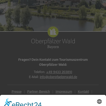
Fragen? Dein Kontakt zum Tourismuszentrum
Oberpfälzer Wald:
Telefon:
+49 9433 203810
E-Mail:
info@oberpfaelzerwald.de
Presse
Partner-Bereich
Impressum
Kontakt
Datenschutz
AGB und Reisebedingungen
Widerruf