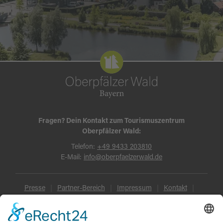
Fragen? Dein Kontakt zum Tourismuszentrum
Oberpfälzer Wald:
Telefon:
+49 9433 203810
E-Mail:
info@oberpfaelzerwald.de
Presse
Partner-Bereich
Impressum
Kontakt
Datenschutz
AGB und Reisebedingungen
Widerruf
Barrierefreiheit