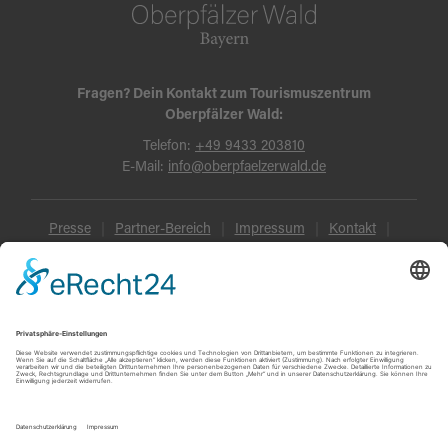
Fragen? Dein Kontakt zum Tourismuszentrum
Oberpfälzer Wald:
Telefon:
+49 9433 203810
E-Mail:
info@oberpfaelzerwald.de
Presse
Partner-Bereich
Impressum
Kontakt
Datenschutz
AGB und Reisebedingungen
Widerruf
Barrierefreiheit