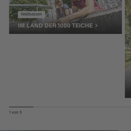
Waldsassen
IM LAND DER 1000 TEICHE
1
von
5