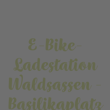
E-Bike-
Ladestation
Waldsassen -
Basilikaplatz