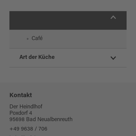
Café
Art der Küche
deutsch
vegetarisch
regionale Küche
Kontakt
Der Heindlhof
Poxdorf 4
95698 Bad Neualbenreuth
+49 9638 / 706