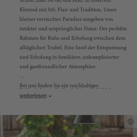
Schön, dass Sie bei uns sind! In unserem
Kleinod mit Stil, Flair und Tradition. Unser
kleines verstecktes Paradies umgeben von
intakter und ursprünglicher Natur. Der perfekte
Rahmen für Ruhe und Erholung zwischen dem
alltäglichen Trubel. Eine Insel der Entspannung
und Erholung in familiärer, unkomplizierter
und gastfreundlicher Atmosphäre.
Bei uns finden Sie ein reichhaltiges
Frühstück vom Buffet täglich von 08.00 bis
Frühstücksbuffet mit hausgemachten
weiterlesen
10.30 Uhr
Marmeladen, heimischem Honig, frischem
Anmeldung vorab unter Tel. +49 9638 / 706
Gebäck, feinem Obstsalat und vielem mehr.
oder per E-Mail
info@heindlhof.de
Auf Wunsch erhalten Sie bei uns auch ein
gluten- und laktosefreies Frühstück für