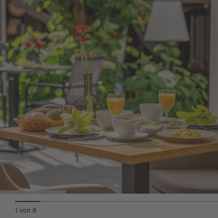
Preis: 22,00 € pro Person, auch als Gutschein
Allergiker.
erhältlich.
Quelle:
destination.one
, zuletzt geändert am 26.01.2026
Heindlhof Frühstück
1
von
8