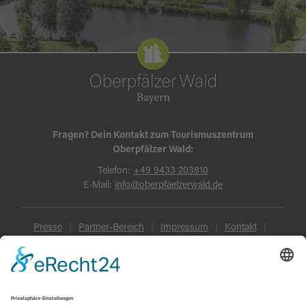
Fragen? Dein Kontakt zum Tourismuszentrum
Oberpfälzer Wald:
Telefon:
+49 9433 203810
E-Mail:
info@oberpfaelzerwald.de
Presse
Partner-Bereich
Impressum
Kontakt
Datenschutz
AGB und Reisebedingungen
Widerruf
Barrierefreiheit