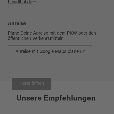
heindlhof.de
Anreise
Plane Deine Anreise mit dem PKW oder den
öffentlichen Verkehrsmitteln
Anreise mit Google Maps planen
Karte öffnen
Bad Neualbenreuth
Unsere Empfehlungen
NATURFREUNDEHAUS
WERNERSREUTH