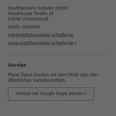
Von Montag – Samstag bieten wir
Stadtbäckerei Schaller GmbH
täglich ofenfrische Brote, knusprige
Waidhauser Straße 24
Semmeln, leckere Kuchen und feine
92648 Vohenstrauß
Tortenspezialitäten.
09651-3980969
Ob für das Frühstück, die Kaffeepause
info@stdtabaeckerei-schaller.de
oder besondere Anlässe: Bei uns finden
www.stadtbaeckerei-schaller.de
Sie immer etwas Passendes.
Wir freuen uns auf Ihren Besuch!
Anreise
Plane Deine Anreise mit dem PKW oder den
öffentlichen Verkehrsmitteln
Anreise mit Google Maps planen