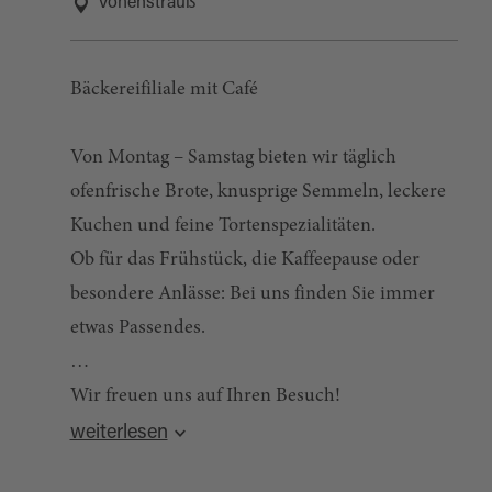
Vohenstrauß
Bäckereifiliale mit Café
Von Montag – Samstag bieten wir täglich
ofenfrische Brote, knusprige Semmeln, leckere
Kuchen und feine Tortenspezialitäten.
Ob für das Frühstück, die Kaffeepause oder
besondere Anlässe: Bei uns finden Sie immer
etwas Passendes.
Wir freuen uns auf Ihren Besuch!
Quelle:
destination.one
, zuletzt geändert am 27.01.2026
weiterlesen