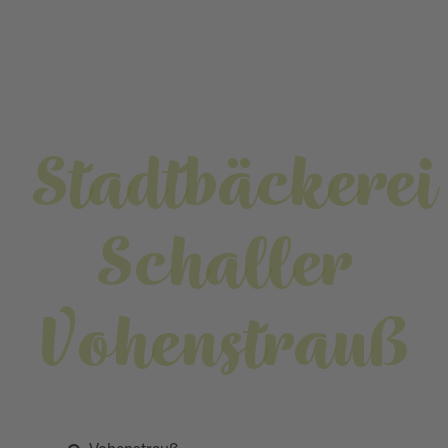
Stadtbäckerei
Schaller
Vohenstrauß