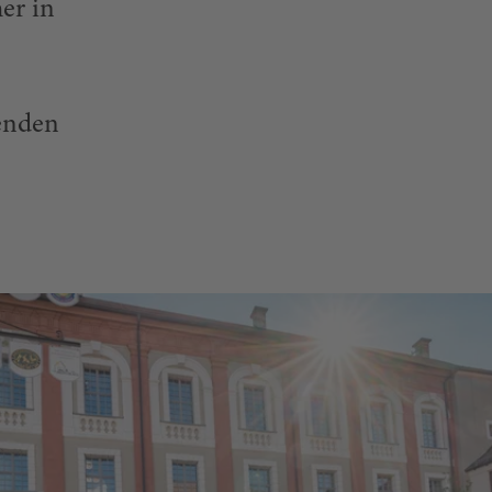
er in
kenden