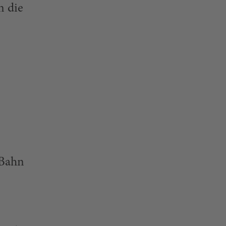
n die
 Bahn