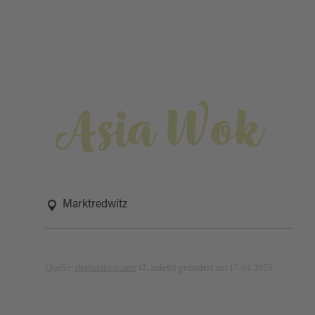
Asia Wok
Marktredwitz
Quelle:
destination.one
, zuletzt geändert am 17.04.2025