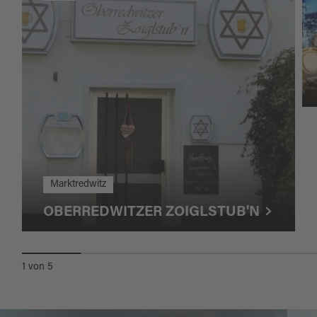
Marktredwitz
OBERREDWITZER ZOIGLSTUB'N
1
von
5