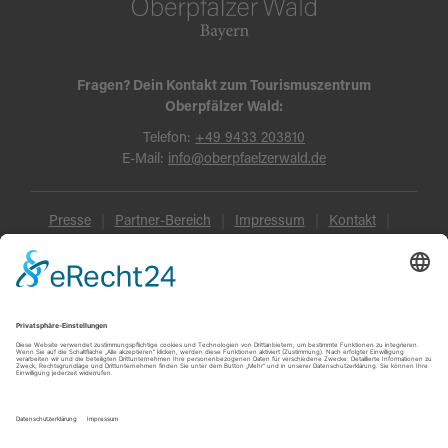
Fragen? Dein Kontakt zum Tourismuszentrum
Oberpfälzer Wald:
Telefon:
+49 9433 203810
E-Mail:
info@oberpfaelzerwald.de
Presse
Partner-Bereich
Impressum
Kontakt
Datenschutz
AGB und Reisebedingungen
Widerruf
Barrierefreiheit