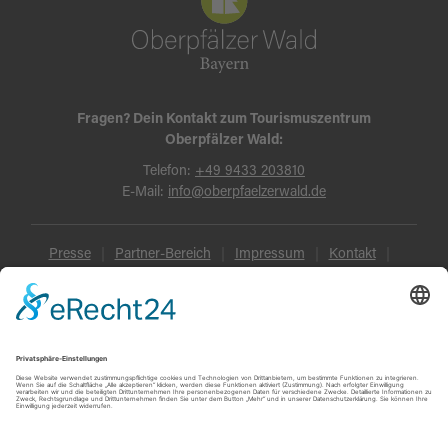
Fragen? Dein Kontakt zum Tourismuszentrum
Oberpfälzer Wald:
Telefon:
+49 9433 203810
E-Mail:
info@oberpfaelzerwald.de
Presse
Partner-Bereich
Impressum
Kontakt
Datenschutz
AGB und Reisebedingungen
Widerruf
Barrierefreiheit