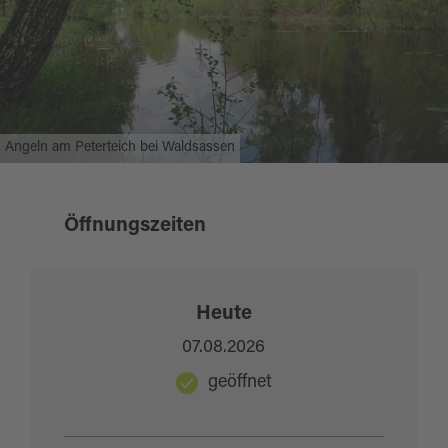
Außerdem aktuelle Informationen und Online-
Kartenverkauf unter
www.fischereiverein-stiftland.de
.
Preisinformationen:
Angeln am Peterteich bei Waldsassen
Weitere Informationen für Tageskarten unter
www.fischereiverein-stiftland.de
.
Öffnungszeiten
Quelle:
destination.one
, zuletzt geändert am 22.09.2025
Heute
07.08.2026
geöffnet