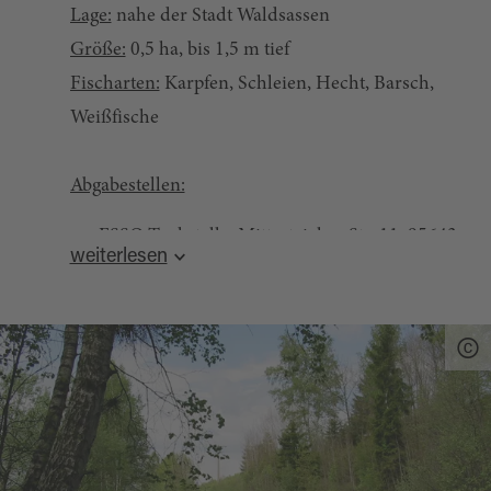
Lage:
nahe der Stadt Waldsassen
Größe:
0,5 ha, bis 1,5 m tief
Fischarten:
Karpfen, Schleien, Hecht, Barsch,
Weißfische
Abgabestellen:
ESSO Tankstelle, Mitterteicher Str. 11, 95643
weiterlesen
Tirschenreuth, Tel. +49 9631 / 1706
Angelgeschäft Hecht, Bärnauer Str. 6, 95671
Thanhausen, Tel. +49 175 / 9006470 und
+49 9635 / 1527
Angelcenter Mitterteich, Johannisplatz 6,
95666 Mitterteich, Tel. +49 9633 / 918985