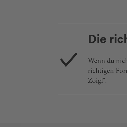
Die ri
Wenn du nicht
richtigen Fo
Zoigl".