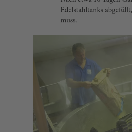
Nach etwa 10 Tagen Gäru
Edelstahltanks abgefüll
muss.