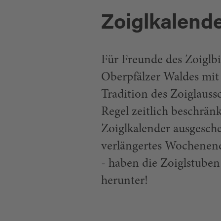
Zoiglkalend
Für Freunde des Zoiglbie
Oberpfälzer Waldes mit
Tradition des Zoiglauss
Regel zeitlich beschrän
Zoiglkalender ausgesch
verlängertes Wochenende
- haben die Zoiglstuben
herunter!
PDF-Download