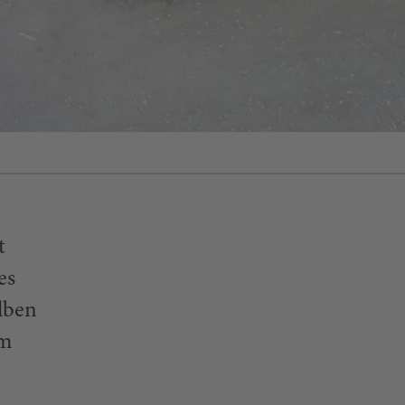
t
es
lben
om