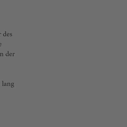
r des
e
in der
 lang