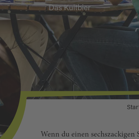
Das Kultbier
Star
Wenn du einen sechszackigen 