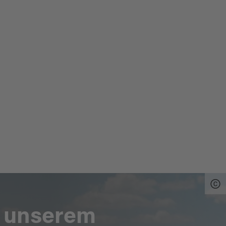
AL
n unserem